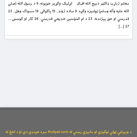
معلم ژباړن: ډاکټر ذبيح الله اقبال لړليک وګړيز خويونه. 9 د رسول الله (صلی
الله علیه وآله وسلم) ټولنيزه وګړه. 9 ساده ژوند.. 15 پاکوالى. 19 مسواک وهل.. 22
قدرمني او حق پېژندنه. 23 د ام المؤمنين خديجي قدرمني. 26 کار او کوښښ….
27 […]
د وېبپاڼې ټولې توکیزې او مانیزې رښتې له Andyal.com سره خوندي دي او د اخځ له