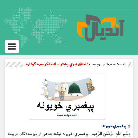
Toggle
vigation
لیست خبرهای برچسب :
اخلاق نبوي پشتو – له خلکو سره ګوذاره
پیغمبري خویونه
بِسْمِ اللَّهِ الرَّحْمَنِ الرَّحِيمِ پېغمبري خويونه لیکنه:جمعی از نویسندګان تربیت