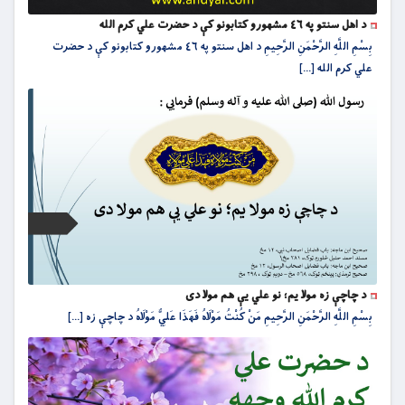
د اهل سنتو په ٤٦ مشهورو کتابونو کې د حضرت علي کرم الله
بِسْمِ اللَّهِ الرَّحْمَنِ الرَّحِيمِ د اهل سنتو په ٤٦ مشهورو کتابونو کې د حضرت
علي کرم الله [...]
د چاچې زه مولا يم؛ نو علي يې هم مولا دى
بِسْمِ اللَّهِ الرَّحْمَنِ الرَّحِيمِ مَنْ كُنْتُ مَوْلَاهُ فَهَذَا عَلِيٌّ مَوْلَاهُ د چاچې زه [...]