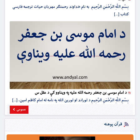
بِسْمِ اللَّهِ الرَّحْمَنِ الرَّحِيمِ به نام خداوند رحمتگر مهربان حیات ترجمه فارسی
کتاب [...]
د امام موسی بن جعفر رحمه الله علیه په ویناوو کې د عقل س
بِسْمِ اللَّهِ الرَّحْمَنِ الرَّحِيمِ د لوراند او لورین الله په نامه له امام کاظم امین، [...]
عمومی
قرآن پوهنه