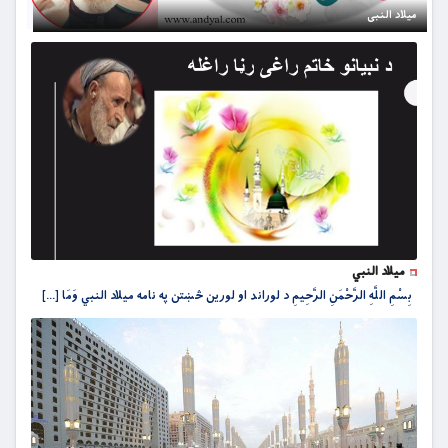
میلاد النبی
میلاد النبي
بِسْمِ اللَّهِ الرَّحْمَنِ الرَّحِيمِ د لوراند او لورین څښتن په نامه ميلاد النبي وَمَا [...]