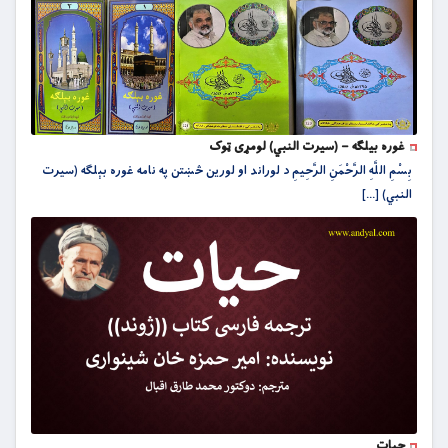
غوره بیلګه – (سیرت النبي) لومړی ټوک
بِسْمِ اللَّهِ الرَّحْمَنِ الرَّحِيمِ د لوراند او لورین څښتن په نامه غوره بېلګه (سیرت
النبي) [...]
حیات