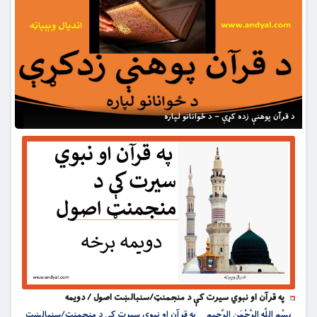
د قرآن پوهنې زده کړې – د ځوانانو لپاره
په قرآن او نبوي سیرت کې د منجمنټ/سنبالښت اصول / دویمه
بِسْمِ اللَّهِ الرَّحْمَنِ الرَّحِيمِ په قرآن او نبوي سیرت کې د منجمنټ/سنبالښت