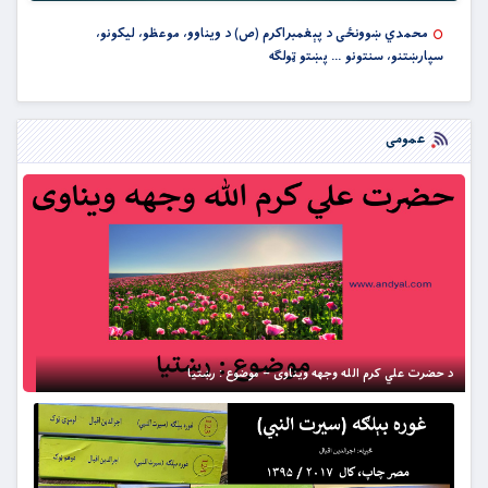
محمدي ښوونځى د پېغمبراکرم (ص) د ويناوو، موعظو، ليکونو،
سپارښتنو، سنتونو … پښتو ټولګه
عمومی
د حضرت علي کرم الله وجهه ویناوی – موضوع : رښتیا