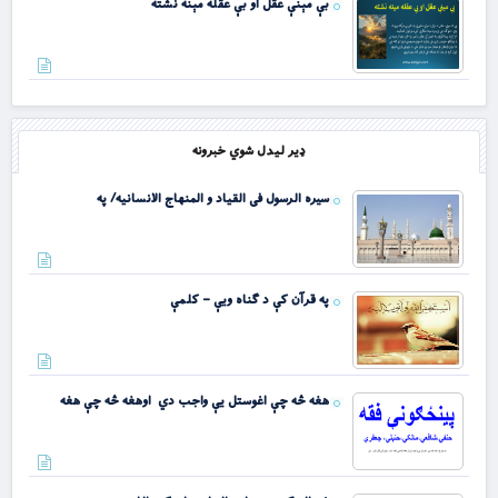
بې مېنې عقل او بې عقله مېنه نشته
د حقیقي خوند، رښتینولۍ او ریښتیا د ترلاسه کېد
ډیر لیدل شوي خبرونه
سيره الرسول فى القياد و المنهاج الانسانيه/ په
غافر سورت – ژباړه او تفسیر
په قرآن کې د ګناه ویې – کلمې
د اشراق او عرفان په رڼا کې د معرفت او ابدي حی
هغه څه چې اغوستل يې واجب دي اوهغه څه چې هغه