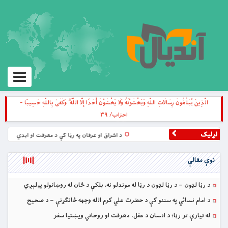
Toggle
igation
الَّذِينَ يُبَلِّغُونَ رِسَالَاتِ اللَّهِ وَيَخْشَوْنَهُ وَلَا يَخْشَوْنَ أَحَدًا إِلَّا اللَّهَ ۗ وَكَفَىٰ بِاللَّهِ حَسِيبًا -
احزاب/ ۳۹
لړلیک
د اشراق او عرفان په رڼا کې د معرفت او ابدي حیات حق
نوې مقالې
د رڼا لټون – د رڼا لټون د رڼا له موندلو نه، بلکې د ځان له روښانولو پیلېږي
د امام نسائي په سننو کې د حضرت علي کرم الله وجهه ځانګړنې – د صحيح
نسائي د “خصايص اميرالمؤمنين” پښتو ژباړه
له تیارې تر رڼا؛ د انسان د عقل، معرفت او روحاني ویښتیا سفر