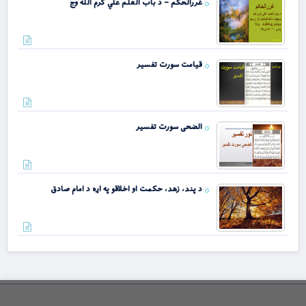
غررالحکم – د باب العلم علي کرم الله وج
قیامت سورت تفسیر
الضحی سورت تفسیر
د پند، زهد، حکمت او اخلاقو په اړه د امام صادق
د خدای عرفان مې وشو په عرفان د محمد – پ