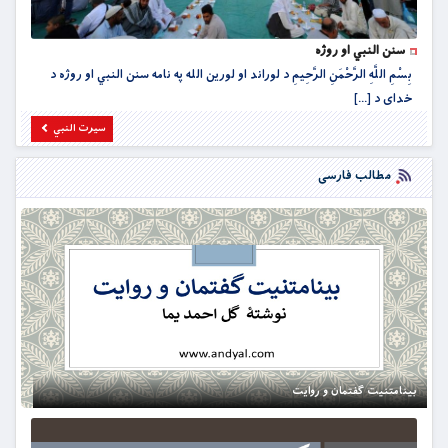
سنن النبي او روژه
بِسْمِ اللَّهِ الرَّحْمَنِ الرَّحِيمِ د لوراند او لورین الله په نامه سنن النبي او روژه د
خداى د [...]
سیرت النبي
مطالب فارسی
بینامتنیت گفتمان و روایت