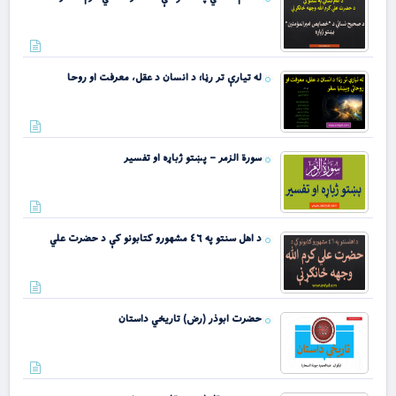
له تیارې تر رڼا؛ د انسان د عقل، معرفت او روحا
سورة الزمر – پښتو ژباړه او تفسیر
د اهل سنتو په ٤٦ مشهورو کتابونو کې د حضرت علي
حضرت ابوذر (رض) تاریخي داستان