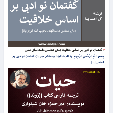
گفتمان نو ادبی بر اساس خلاقیت (متن شناسی داستانهای نجی
بِسْمِ اللَّهِ الرَّحْمَنِ الرَّحِيمِ به نام خداوند رحمتگر مهربان گفتمان نو ادبی بر
اساس [...]