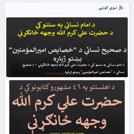
نبوي کورنۍ
د امام نسائي په سننو کې د حضرت علي کرم الله وجهه ځانګړنې – د صحيح
نسائي د “خصايص اميرالمؤمنين” پښتو ژباړه