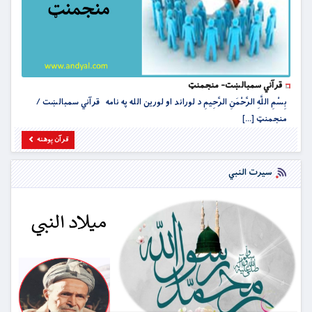
قرآني سمبالښت- منجمنټ
بِسْمِ اللَّهِ الرَّحْمَنِ الرَّحِيمِ د لوراند او لورین الله په نامه قرآني سمبالښت /
منجمنټ [...]
قرآن پوهنه
سیرت النبي