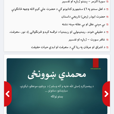
سورة الزمر – پښتو ژباړه او تفسیر
د اهل سنتو په ٤٦ مشهورو کتابونو کې د حضرت علي کرم الله وجهه ځانګړنې
حضرت ابوذر (رض) تاریخي داستان
بې مېنې عقل او بې عقله مېنه نشته
د حقیقي خوند، رښتینولۍ او ریښتیا د ترلاسه کېدو څرنګوالۍ (د نور، معرفت،
عقل، عشق او حقیقي خوند عرفاني څېړنه)
غافر سورت – ژباړه او تفسیر
د اشراق او عرفان په رڼا کې د معرفت او ابدي حیات حقیقت