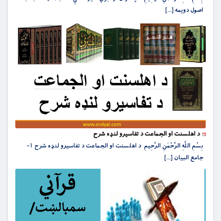
اصول دویمه [...]
د اهلسنت او الجماعت د تفاسیرو لنډه شرح
بِسْمِ اللَّهِ الرَّحْمَنِ الرَّحِيمِ د اهلسنت او الجماعت د تفاسیرو لنډه شرح ۱-
جامع‏ البيان [...]