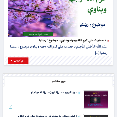
د حضرت علي کرم الله وجهه وېناوې ـ موضوع : رښتیا
بِسْمِ اللَّهِ الرَّحْمَنِ الرَّحِيمِ د حضرت علي کرم الله وجهه وېناوې موضوع : رښتیا
رښتیا [...]
نبوي کورنۍ
نوي مطالب
د رڼا لټون – د رڼا لټون د رڼا له موندلو
د امام نسائي په سننو کې د حضرت علي کرم الله و