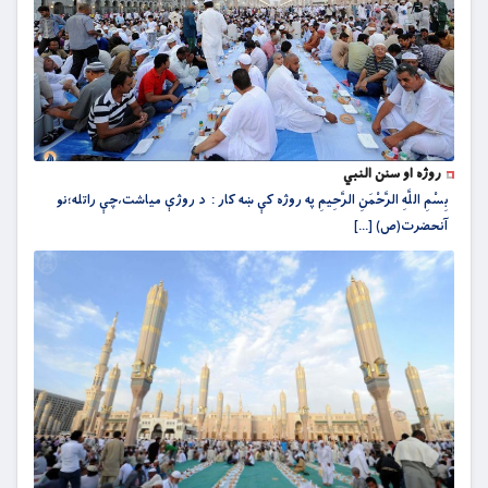
روژه او سنن النبي
بِسْمِ اللَّهِ الرَّحْمَنِ الرَّحِيمِ په روژه کې ښه کار : د روژې مياشت،چې راتله؛نو
آنحضرت(ص) [...]