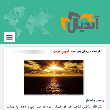
Toggle
vigation
لیست خبرهای برچسب :
اروايي عوامل
جبر او اختیار
بِسْمِ اللَّهِ الرَّحْمَنِ الرَّحِيمِ جبر او اختيار يوه بله خبره،چې د خداى په عدالت