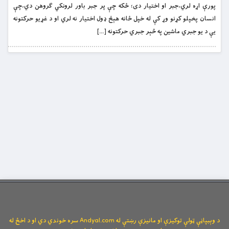
پورې اړه لري،جبر او اختيار دى؛ ځکه چې پر جبر باور لرونکي ګروهن دي،چې
انسان پخپلو کړنو وړ کې له خپل ځانه هېڅ ډول اختيار نه لري او د غړيو حرکتونه
يې د يو جبري ماشين په څېر جبري حرکتونه […]
د وېبپاڼې ټولې توکیزې او مانیزې رښتې له Andyal.com سره خوندي دي او د اخځ له