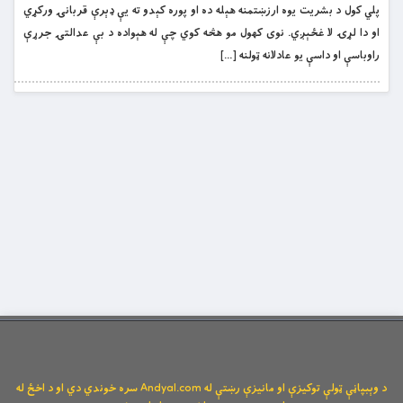
پلي کول د بشریت یوه ارزښتمنه هېله ده او پوره کېدو ته یې ډېرې قربانۍ ورکړي
او دا لړۍ لا غځېږي. نوی کهول مو هڅه کوي چې له هېواده د بې عدالتۍ جرړې
راوباسې او داسې یو عادلانه ټولنه […]
د وېبپاڼې ټولې توکیزې او مانیزې رښتې له Andyal.com سره خوندي دي او د اخځ له