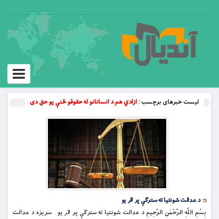
Toggle
vigation
لیست خبرهای برچسب :
ازادي هم د انسانانو له حقوقو ځنې یو حق دی
د عدالت شونتیا ته سترگې پر لار یو
بِسْمِ اللَّهِ الرَّحْمَنِ الرَّحِيمِ د عدالت شونتیا ته سترگې پر لار یو سریزه د عدالت