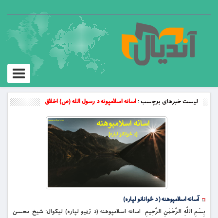
Toggle
vigation
لیست خبرهای برچسب :
اسانه اسلامپونه د رسول الله (ص) اخلاق
آسانه اسلامپوهنه ( د ځوانانو لپاره)
بِسْمِ اللَّهِ الرَّحْمَنِ الرَّحِيمِ اسانه اسلامپوهنه (د ژڼیو لپاره) لیکوال: شیخ محسن