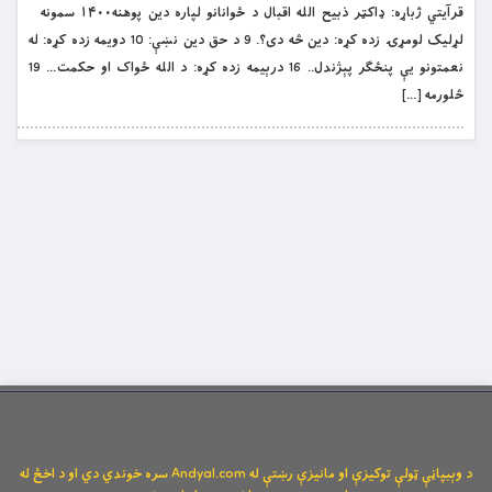
قرآيتي ژباړه: ډاکټر ذبیح الله اقبال د ځوانانو لپاره دین پوهنه۱۴۰۰ سمونه
لړلیک لومړۍ زده کړه: دین څه دی؟. 9 د حق دین نښې: 10 دویمه زده کړه: له
نعمتونو یې پنځګر پېژندل.. 16 درېیمه زده کړه: د الله ځواک او حکمت… 19
څلورمه […]
د وېبپاڼې ټولې توکیزې او مانیزې رښتې له Andyal.com سره خوندي دي او د اخځ له