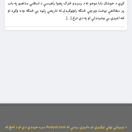
كړې د خوشال بابا موخو ته د رسېدو څرک پخوا راهيسې د اسلامي مذاهبو په باب
پر مطالعې بوخت وم،چې څنګه راوټوکېدل،له تاريخي پلوه يې څنګه وده وکړه او
څه اغېزې يې وشيندلې او په دې ترڅ […]
د وېبپاڼې ټولې توکیزې او مانیزې رښتې له Andyal.com سره خوندي دي او د اخځ له