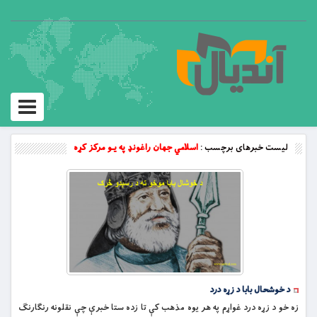
Toggle
vigation
لیست خبرهای برچسب :
اسلامي جهان راغونډ په يـو مرکز کړه
د خوشحال بابا د زړه درد
زه خو د زړه درد غواړم په هر يوه مذهب كې تا زده ستا خبرې چې نقلونه رنګارنګ