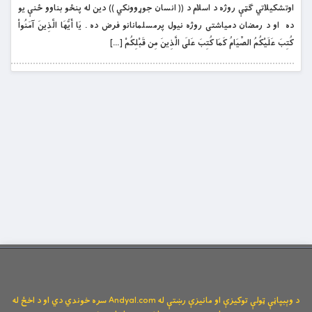
اوتشکيلاتي گټې روژه د اسلام د (( انسان جوړوونکي )) دين له پنځو بناوو ځنې يو
ده او د رمضان دمياشتى روژه نيول پرمسلمانانو فرض ده . يَا أَيُّهَا الَّذِينَ آمَنُواْ
كُتِبَ عَلَيْكُمُ الصِّيَامُ كَمَا كُتِبَ عَلَى الَّذِينَ مِن قَبْلِكُمْ […]
د وېبپاڼې ټولې توکیزې او مانیزې رښتې له Andyal.com سره خوندي دي او د اخځ له