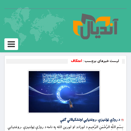
Toggle
vigation
لیست خبرهای برچسب :
اعتکاف
د روژې ټولنيزې ،روغتیایي اوتشکيلاتي گټې
بِسْمِ اللَّهِ الرَّحْمَنِ الرَّحِيمِ د لوراند او لورین الله په نامه د روژې ټولنيزې ،روغتیایي