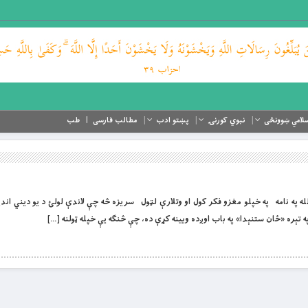
لامي ښوونځی
نبوي کورنۍ
پښتو ادب
مطالب فارسی
طب
او لورین الله په نامه په خپلو مغزو فکر کول او وتلارې لټول سریزه څه چې لاندې لولئ د یو دیني اند
 تېره «ځان ستنېدا» په باب اوږده ویینه کړې ده، چې څنګه یې خپله ټولنه […]