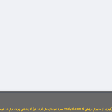
Andya سره خوندي دي او د اخځ له یادونې پرته، ترې د اخیستنې اجازه نشته