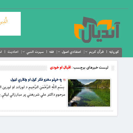
کورپاڼه
قرآن کریم
اعتقادي اصول
فقه
سیرت النبي
احادیث
اس
لیست خبرهای برچسب :
اقبال او خودی
په خپلو مغزو فکر کول او وتلارې لټول
بِسْمِ اللَّهِ الرَّحْمَنِ الرَّحِيمِ د لوراند 
مرحوم داکتر علي شریعتي پر مبارزاتي لیکې په