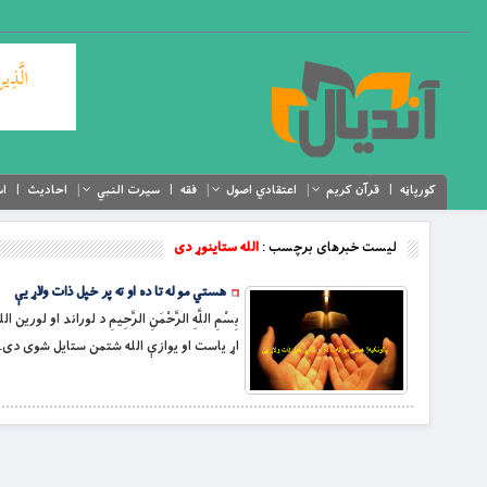
کورپاڼه
قرآن کریم
اعتقادي اصول
فقه
سیرت النبي
احادیث
اس
لیست خبرهای برچسب :
الله ستاینوړ دی
هستي مو له تا ده او ته پر خپل ذات ولاړ يې
اړ ياست او يوازې الله شتمن ستايل شوى دى. ه