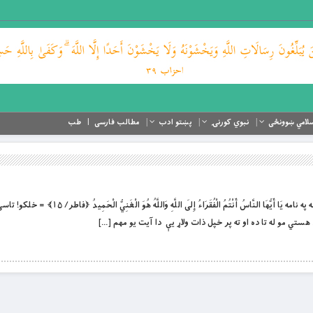
لامي ښوونځی
نبوي کورنۍ
پښتو ادب
مطالب فارسی
طب
بِسْمِ اللَّهِ الرَّحْمَنِ الرَّحِيمِ د لوراند او لورین الله په نامه يَا أَيُّهَا النَّاسُ أَنْتُمُ الْفُقَر
ستي مو له تا ده او ته پر خپل ذات ولاړ يې دا آیت يو مهم […]