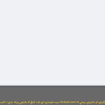
Andya سره خوندي دي او د اخځ له یادونې پرته، ترې د اخیستنې اجازه نشته