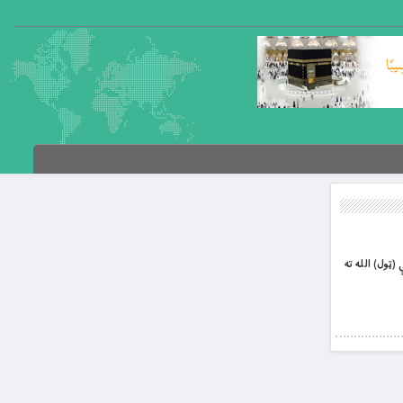
َاءُ إِلَى اللَّهِ وَاللَّهُ هُوَ الْغَنِيُّ الْحَمِيدُ ﴿فاطر/ ۱۵﴾ = خلكو! تاسې (ټول) الله ته