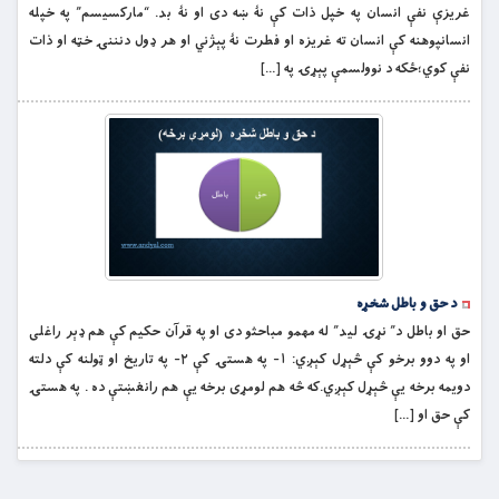
غريزې نفې انسان په خپل ذات کې نۀ ښه دی او نۀ بد. “مارکسیسم” په خپله
انسانپوهنه کې انسان ته غریزه او فطرت نۀ پېژني او هر ډول دنننۍ خټه او ذات
نفې کوي؛ځکه د نوولسمې پېړۍ په […]
د حق و باطل شخړه
حق او باطل د” نړۍ لید” له مهمو مباحثو دی او په قرآن حکيم کې هم ډېر راغلی
او په دوو برخو کې څېړل کېږي: ۱- په هستۍ کې ۲- په تاریخ او ټولنه کې دلته
دویمه برخه يې څېړل کېږي.که څه هم لومړى برخه يې هم رانغښتې ده . په هستۍ
کې حق او […]