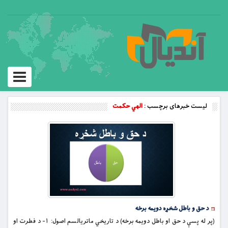
Toggle
vigation
لیست خبرهای برچسب :
الهي حکمت
د حق و باطل شخړه دویمه برخه
(پر له پسې د حق او باطل دویمه برخه) د تاریخي ماتریالسم اصول: ۱- د فطرت او