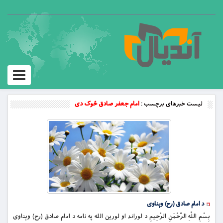
Toggle
vigation
لیست خبرهای برچسب :
امام جعفر صادق څوک دی
د امام صادق (رح) وېناوی
بِسْمِ اللَّهِ الرَّحْمَنِ الرَّحِيمِ د لوراند او لورین الله په نامه د امام صادق (رح) وېناوی