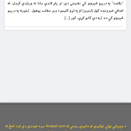
“بلاغت” په درېیو څېزونو کې نغښتی دی: تر پام لاندې مانا ته ورنژدې کېدل، له
اضافي خبرو ډډه کول (لنډیز) او په لږو کلیمو د ډېر مطلب پوهول. ژغورنه په درېیو
څېزونو کې ده: ژبه دې کابو کړې، کور […]
د وېبپاڼې ټولې توکیزې او مانیزې رښتې له Andyal.com سره خوندي دي او د اخځ له