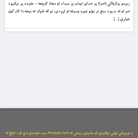
زېرمو بياژواکي (احیا) پر خداى ايمان پر مبداء او معاد ګروهه – عقیده پر نېکيو د
امر او له بديو د منع تر ټولو غوره وسيله او اړم دى؛ نو که څوک له بېخه دا کار کول
غواړي […]
د وېبپاڼې ټولې توکیزې او مانیزې رښتې له Andyal.com سره خوندي دي او د اخځ له