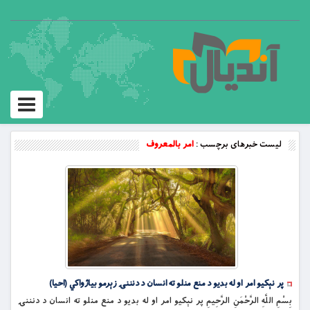
Toggle
vigation
لیست خبرهای برچسب :
امر بالمعروف
پر نېکيو امر او له بديو د منع منلو ته انسان د دنننۍ زېرمو بياژواکي (احیا)
بِسْمِ اللَّهِ الرَّحْمَنِ الرَّحِيمِ پر نېکيو امر او له بديو د منع منلو ته انسان د دنننۍ