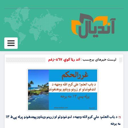
Toggle
vigation
لیست خبرهای برچسب :
اند رڼا کوي. ۸۶۷-زغم
د باب العلم؛ علي کرم الله وجهه د لنډغونډلو او زرینو ویناوو پوهنغونډ پرله پۍط ۱۳
مه برخه