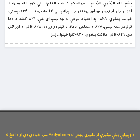
بِسْمِ اللَّهِ الرَّحْمَنِ الرَّحِيمِ غررالحکم د باب العلم؛ علي کرم الله وجهه د
لنډغونډلو او زرینو ویناوو پوهنغونډ پرله پسې ۱۳ مه برخه ۸۲۴-پستي،
خیانت پنځوي. ۸۲۵- په احتیاط موخې ته ښه رسېدای شې. ۸۲۶-ګناه، د دعا
قبلېدو مخه نیسي. ۸۲۷-د مخلص (دعا)، د قبلېدو وړ ده. ۸۲۸-ظلم، د اور لامل
دی. ۸۲۹-ظلم، هلاکت پنځوي. ۸۳۰-تقوا خپلول، […]
د وېبپاڼې ټولې توکیزې او مانیزې رښتې له Andyal.com سره خوندي دي او د اخځ له