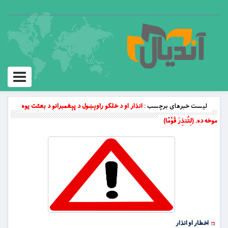
Toggle
vigation
لیست خبرهای برچسب :
انذار او د خلکو راوېښول د پېغمبرانو د بعثت يوه
موخه ده. (لِتُنذِرَ قَوْمًا)
اخطار او انذار