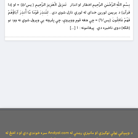
بِسْمِ اللَّهِ الرَّحْمَنِ الرَّحِيمِ اخطار او انذار تَنزِيلَ الْعَزِيزِ الرَّحِيمِ ( یس/۵) = او (دا
قرآن) د بريمن لورين خداى له لوري نازل شوى دى . لِتُنذِرَ قَوْمًا مَّا أُنذِرَ آبَاؤُهُمْ
فَهُمْ غَافِلُونَ (یس/۶) = چې هغه قوم ووېروې، چې پلرونه يې وېرول شوي نه وو؛ نو
(ځکه) دوى ناخبره دي. پيغامونه : ١ […]
د وېبپاڼې ټولې توکیزې او مانیزې رښتې له Andyal.com سره خوندي دي او د اخځ له