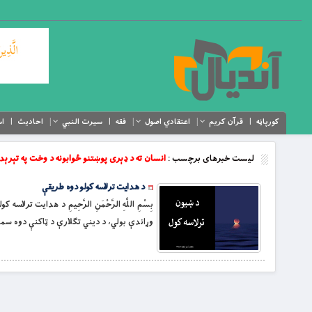
کورپاڼه
قرآن کریم
اعتقادي اصول
فقه
سیرت النبي
احادیث
اس
لیست خبرهای برچسب :
انسان ته د ډېری پوښتنو ځوابونه د وخت په تېرې
د هدایت ترلاسه کولو دوه طریقې
بِسْمِ اللَّهِ الرَّحْمَنِ الرَّحِيمِ د هدایت
وړاندې بولي، د دیني تګلارې د ټاکنې دوه سم