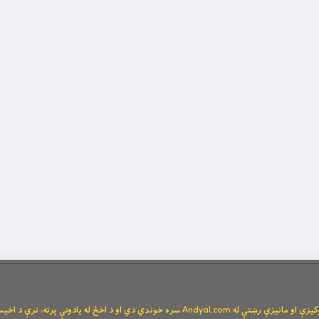
Andya سره خوندي دي او د اخځ له یادونې پرته، ترې د اخیستنې اجازه نشته