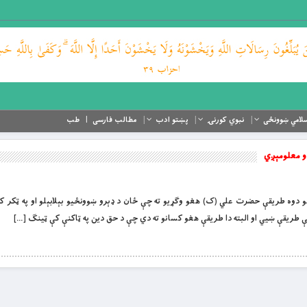
لامي ښوونځی
نبوي کورنۍ
پښتو ادب
مطالب فارسی
طب
دو معلومېږي
 ترلاسه کولو دوه طریقې حضرت علي (ک) هغو وګړیو ته چې ځان د ډېرو ښوونځیو بېلابېلو او په ټکر 
ې طریقې ښیي او البته دا طریقې هغو کسانو ته دي چې د حق دین په ټاکنې کې ټینګ […]