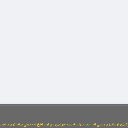
Andya سره خوندي دي او د اخځ له یادونې پرته، ترې د اخیستنې اجازه نشته