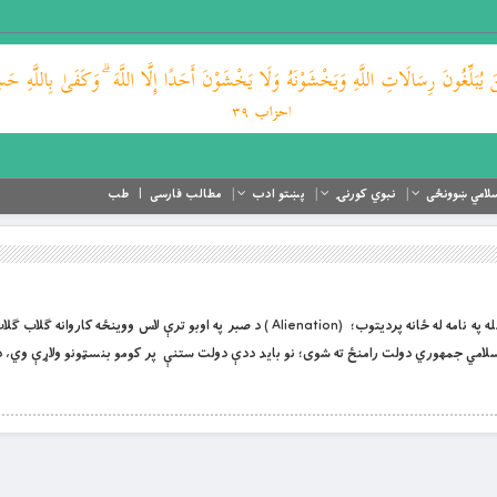
لامي ښوونځی
نبوي کورنۍ
پښتو ادب
مطالب فارسی
طب
بِسْمِ اللَّهِ الرَّحْمَنِ الرَّحِيمِ د لوراند او لورین الله په نامه له ځانه پردیتوب؛ (Alienation ) د صبر په اوبو ترې لاس ووی
سلامي جمهوري دولت رامنځ ته شوی؛ نو باید ددې دولت ستنې پر کومو بنسټونو ولاړې وي، د