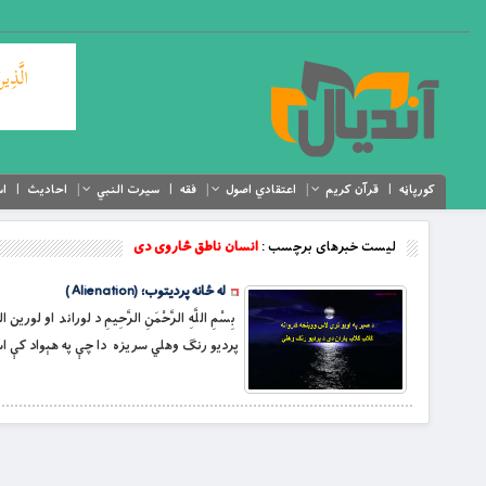
کورپاڼه
قرآن کریم
اعتقادي اصول
فقه
سیرت النبي
احادیث
اس
لیست خبرهای برچسب :
انسان ناطق څاروی دی
له ځانه پردیتوب؛ (Alienation )
پردیو رنګ وهلي سریزه دا چې په هېواد کې ا