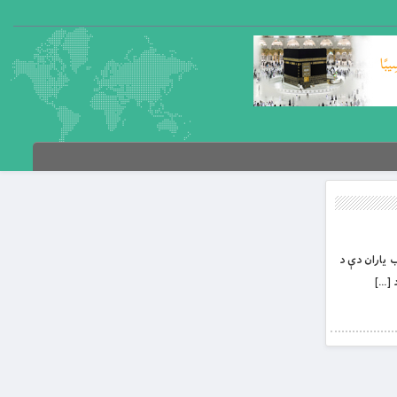
نځه کاروانه ګلاب ګلاب یاران دې د
 […]