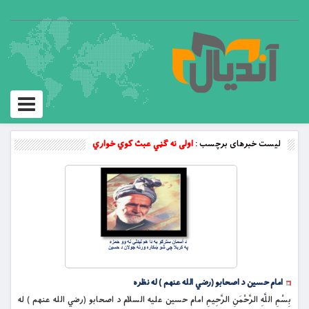
Toggle
vigation
لیست خبرهای برچسب :
اولى نه ګڼي عبث كوي خواري
امام حسين د اصحابو (رضي الله عنهم ) له نظره
بِسْمِ اللَّهِ الرَّحْمَنِ الرَّحِيمِ امام حسين عليه السلام د اصحابو (رضي الله عنهم ) له