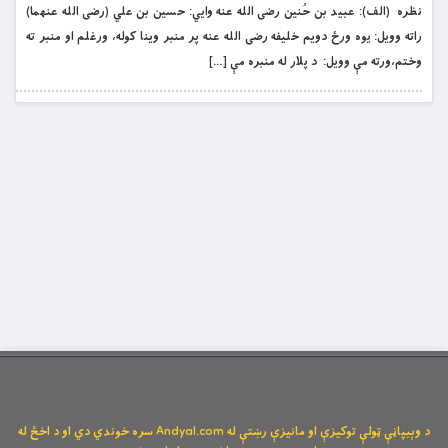
نظره (الف): عبيد بن حُنين رضى الله عنه وايي: حسين بن علي (رضى الله عنهما)
راته وويل: يوه ورځ دويم خليفه رضى الله عنه پر منبر وينا كوله، ورغلم او منبر ته
وختم،ورته مې وويل: د پلار له منبره مې […]
د وېبپاڼې ټولې توکیزې او مانیزې رښتې له Andyal.com سره خوندي دي او د اخځ له