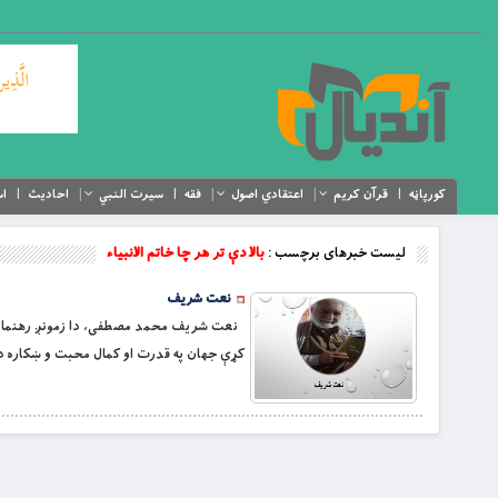
کورپاڼه
قرآن کریم
اعتقادي اصول
فقه
سیرت النبي
احادیث
اس
لیست خبرهای برچسب :
بالا دې تر هر چا خاتم الانبیاء
نعت شریف
نعت شریف محمد مصطفی، دا زمونږ رهنما بالا 
کړې جهان په قدرت او کمال محبت و ښکاره د