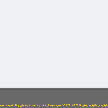
Andya سره خوندي دي او د اخځ له یادونې پرته، ترې د اخیستنې اجازه نشته