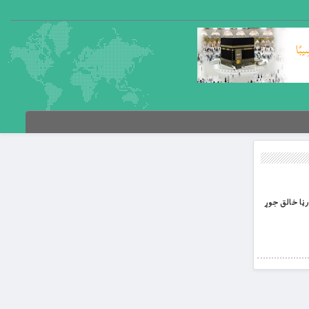
ڼا خالق جوړ