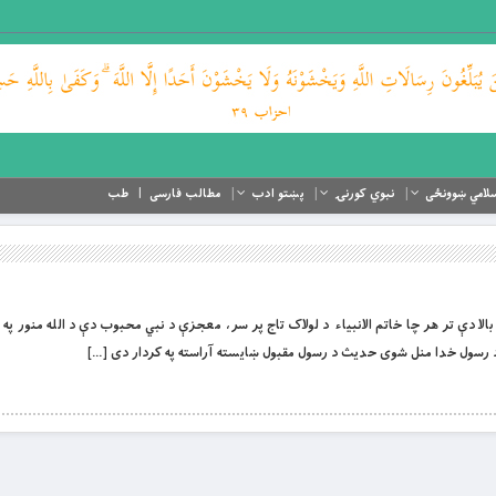
لامي ښوونځی
نبوي کورنۍ
پښتو ادب
مطالب فارسی
طب
دې تر هر چا خاتم الانبیاء د لولاک تاج پر سر، معجزې د نبي محبوب دې د الله منور په ر
 رسول خدا منل شوی حدیث د رسول مقبول ښایسته آراسته په کردار دی […]