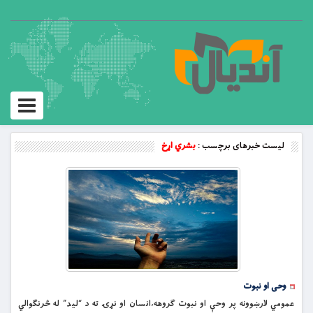
Toggle
vigation
لیست خبرهای برچسب :
بشري اړخ
وحی او نبوت
عمومي لارښوونه پر وحې او نبوت ګروهه،انسان او نړۍ ته د “ليد” له څرنګوالي