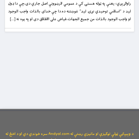
راولاړېږي؛ يعنې په ټوله هستۍ کې د عمومي لارښوونې اصل جاري دى،چې دا ډول
ليد د “اسلامي توحيدي نړۍ ليد” غوښتنه ده.دا چې خداى بالذات واجب الوجود
او واجب الوجود بالذات من جميع الجهات،فياض على الاطلاق دى او په يوه نه […]
د وېبپاڼې ټولې توکیزې او مانیزې رښتې له Andyal.com سره خوندي دي او د اخځ له