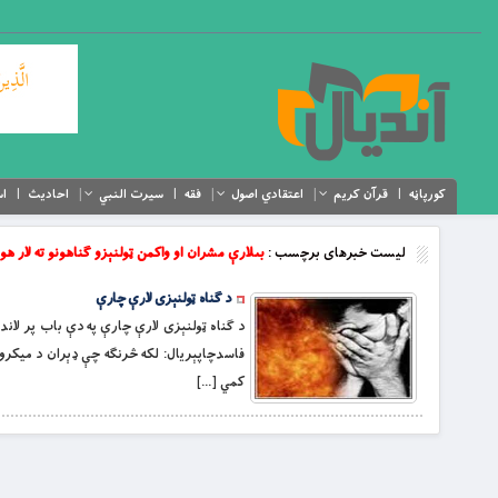
کورپاڼه
قرآن کریم
اعتقادي اصول
فقه
سیرت النبي
احادیث
اس
لیست خبرهای برچسب :
بىلارې مشران او واکمن ټولنېزو ګناهونو ته لار هو
د ګناه ټولنېزى لارې چارې
فاسدچاپېريال: لکه څرنګه چې ډېران د ميکروب
کمي […]