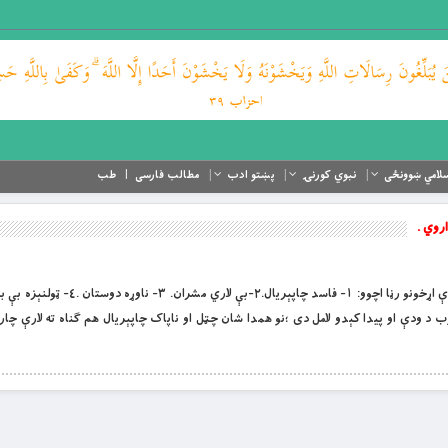
لامي ښوونځی
نبوي کورنۍ
پښتو ادب
مطالب فارسی
طب
اروي .
 د ودې او پيدا کېدو لامل دى ؛نو همدا شان چټل او ناپاک چاپېريال هم ګناه ته لارې چار