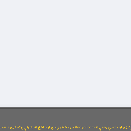
Andya سره خوندي دي او د اخځ له یادونې پرته، ترې د اخیستنې اجازه نشته