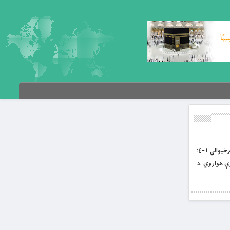
د ګناه ټولنېزى لارې چارې په دې باب پر لاندې اړخونو رڼا اچوو: ١- فاسد چاپېريال.٢-بې لاري مشران. ٣- ناوړه دوستان .٤- ټولنېزه بې برخیوالي ١-٤:
ې هواروي .د