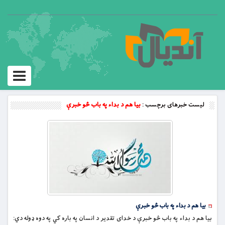
Toggle
vigation
لیست خبرهای برچسب :
بيا هم د بداء په باب څو خبرې
بيا هم د بداء په باب څو خبرې
بيا هم د بداء په باب څو خبرې د خدای تقدير د انسان په باره کي په دوه ډوله دي: