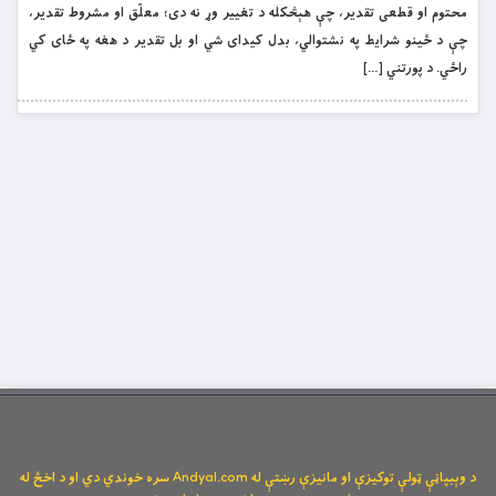
محتوم او قطعی تقدير، چې هېڅکله د تغيير وړ نه دی؛ معلّق او مشروط تقدير،
چې د ځينو شرايط په نشتوالي، بدل کيدای شي او بل تقدير د هغه په ځای کي
راځي. د پورتني […]
د وېبپاڼې ټولې توکیزې او مانیزې رښتې له Andyal.com سره خوندي دي او د اخځ له