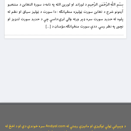
بِسْمِ اللَّهِ الرَّحْمَنِ الرَّحِيمِ د لوراند او لورین الله په نامه د سورة التغابن د منتخبو
آیتونو شرح د تغابن سورت ټوليزه منځپانګه : دا سورت د ټوليز سياق او نظم له
پلوه له حديد سورت سره ډېر ورته والى لري؛داسې چې د حديد سورت لنډيز او
نچوړ په نظر رسي. ددې سورت منځپانګه،مؤمنان د […]
د وېبپاڼې ټولې توکیزې او مانیزې رښتې له Andyal.com سره خوندي دي او د اخځ له