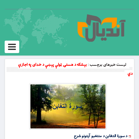
Toggle
vigation
لیست خبرهای برچسب :
بېشكه د هستۍ ټولې پېښې د خداى په اجازې
دي
د سورة التغابن د منتخبو آیتونو شرح