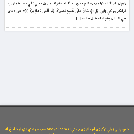
راوړل ،تر ګناه کولو ډېره ناوړه دي . د ګناه مخونه يو ډول ديني ټګي ده . خداى په
قرانکریم کې وايي: بَلِ الْإِنسَانُ عَلَى نَفْسِهِ بَصِيرَةٌ. وَلَوْ أَلْقَى مَعَاذِيرَهُ [1]= حق دادى
چې انسان پخپله له خپل حالته […]
د وېبپاڼې ټولې توکیزې او مانیزې رښتې له Andyal.com سره خوندي دي او د اخځ له