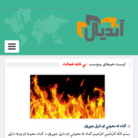
Toggle
vigation
لیست خبرهای برچسب :
بې ځايه خجالت
ګناه ته مخونې او دليل جوړول
بِسْمِ اللَّهِ الرَّحْمَنِ الرَّحِيمِ ګناه ته مخونې او دليل جوړول د ګناه مخونه او ورته دليل