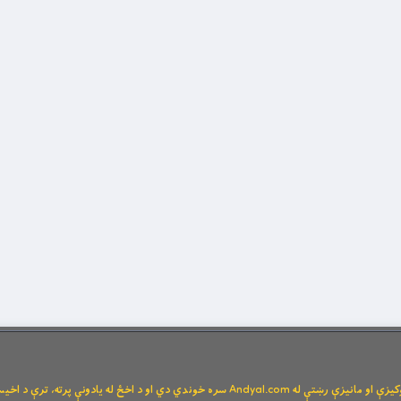
Andya سره خوندي دي او د اخځ له یادونې پرته، ترې د اخیستنې اجازه نشته