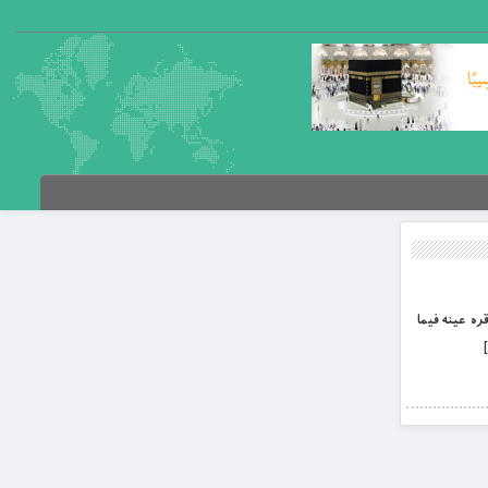
 قره عينه فيما