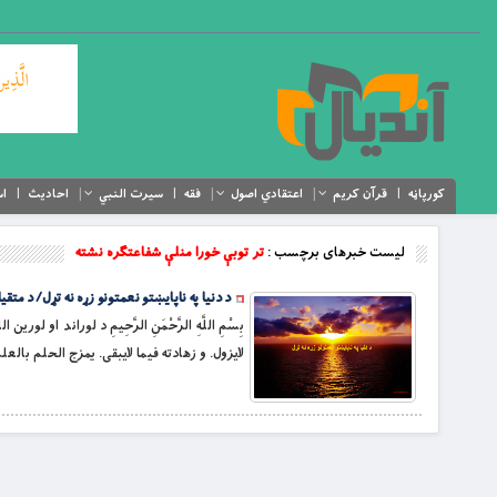
کورپاڼه
قرآن کریم
اعتقادي اصول
فقه
سیرت النبي
احادیث
اس
لیست خبرهای برچسب :
تر توبې خورا منلې شفاعتګره نشته
د دنیا په ناپايښتو نعمتونو زړه نه تړل/ د متقی
بِسْمِ اللَّهِ الرَّحْمَنِ الرَّحِيمِ د لوراند ا
لايزول. و زهادته فيما لايبقى. يمزج الحلم بالعل