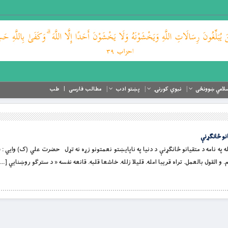
لامي ښوونځی
نبوي کورنۍ
پښتو ادب
مطالب فارسی
طب
انو ځانګړنې
و لورین الله په نامه د متقیانو ځانګړنې د دنیا په ناپايښتو نعمتونو زړه نه تړل حضرت علي (ک) وايي :
م. و القول بالعمل. تراه قريبا امله. قليلا زلله. خاشعا قلبه. قانعه نفسه « د سترګو روښنایي […]