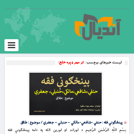
Toggle
vigation
لیست خبرهای برچسب :
تر مهر ډېره خلع:
پینځګونې فقه : حنفي -شافعي-مالکي – حنبلي – جعفري / موضوع : طلاق
بِسْمِ اللَّهِ الرَّحْمَنِ الرَّحِيمِ د لوراند او لورین الله په نامه پینځګونې فقه