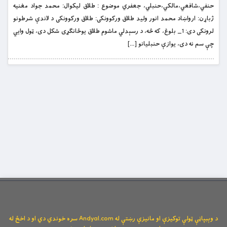
حنفي،شافعي،مالکي،حنبلي، جعفري موضوع : طلاق ليکوال: محمد جواد مغنيه
ژباړن: ارواښاد محمد انور وليد طلاق وركوونكى: طلاق وركوونكى د لاندې شرطونو
لرونكى دى: 1_ بلوغ، كه څه، د رسېدلي ماشوم طلاق يوځانګړى شكل دى، ټول وايي
چې سم نه دى، يوازې حنبليانو […]
د وېبپاڼې ټولې توکیزې او مانیزې رښتې له Andyal.com سره خوندي دي او د اخځ له