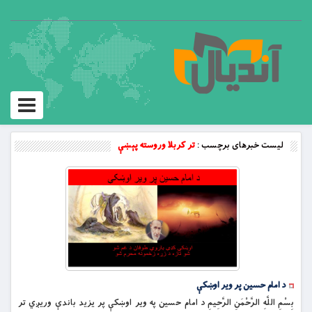
Toggle
vigation
لیست خبرهای برچسب :
تر کربلا وروسته پېښې
د امام حسین پر ویر اوښکې
بِسْمِ اللَّهِ الرَّحْمَنِ الرَّحِيمِ د امام حسين په وير اوښكې پر يزيد باندې وريږي تر