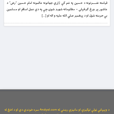
قيامته نفـــــرتونه د حسين په غم كې ژاړي جهانونه عالمونه امام حسين “رض” د
عاشور پر ورځ ګرځپلی – مظلومانه شهيد شوى،چې په دې عمل اسلام او مسلمين
بې حرمته شول او د پېغمبر صلي الله عليه و اله او […]
د وېبپاڼې ټولې توکیزې او مانیزې رښتې له Andyal.com سره خوندي دي او د اخځ له