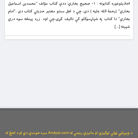
احاديثوغوره کتابونه : ١- صحيح بخاري: ددې کتاب مؤلف “محمدبن اسماعيل
بخاري” (رحمة الله علیه ) دى، چې د اهل سنتو معتبر حديثي کتاب دى .”امام
بخاري” دا کتاب په شپاړسوکلو کې تاليف کړى،چې اوه زره پینځه سوه دري
شپېته […]
د وېبپاڼې ټولې توکیزې او مانیزې رښتې له Andyal.com سره خوندي دي او د اخځ له