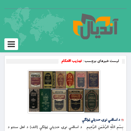
Toggle
vigation
لیست خبرهای برچسب :
تهذيب الاحکام
د اسلامي نړۍ حديثي ټولګې
بِسْمِ اللَّهِ الرَّحْمَنِ الرَّحِيمِ د اسلامي نړۍ حديثي ټولګې (الف) د اهل سنتو د