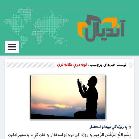
Toggle
vigation
لیست خبرهای برچسب :
توبه درې مقامه لري
په روژه کې توبه او استغفار
بِسْمِ اللَّهِ الرَّحْمَنِ الرَّحِيمِ په روژه کې توبه او استغفار په ځان کې د بنسټیز ادلون