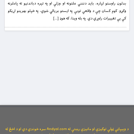
بدلون راوستو لپاره، باید دننني علتونه او وزلې او په تېره دباندنیو ته پاملرنه
وکړو. کوم کسان چې د واقعي توبې په ایستو بریالي شوي، په خپلو بهرینو اړیکو
کې یې تغییرات راوړي دي. په بله وینا، که هوډ […]
د وېبپاڼې ټولې توکیزې او مانیزې رښتې له Andyal.com سره خوندي دي او د اخځ له