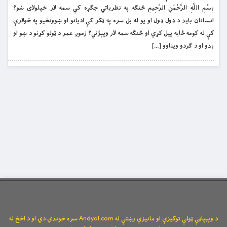
بِسْمِ اللَّهِ الرَّحْمَنِ الرَّحِيمِ څنګه په نظریاتي جګړه کې سمه لار خپلولای شو؟
انسانان باید د ډول ډول او یو له بل سره په ټکر کې ادیانو او ښوونځیو په څولارې
کې له کومه ځایه پیل کړي او څنګه سمه لار وپېژني؟ زموږ عمر د ټولو کړنو د ښو او
بدو او د ګردو ویناوو […]
د وېبپاڼې ټولې توکیزې او مانیزې رښتې له Andyal.com سره خوندي دي او د اخځ له