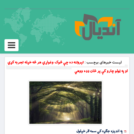
Toggle
vigation
لیست خبرهای برچسب :
تېروتنه ده چې څوک وغواړي هر څه خپله تجربه کړي
او په ټولو چارو کې پر ځان ډډه ووهي
په اندیزه جګړه کې سمه لار خپلول