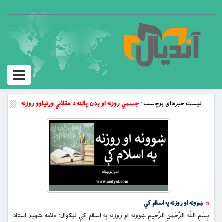
Toggle
vigation
لیست خبرهای برچسب :
جسمي روزنه او بدن پالنه د عقلاني وړتیاوو روزنه
ښوونه او روزنه په اسلام کې
بِسْمِ اللَّهِ الرَّحْمَنِ الرَّحِيمِ ښوونه او روزنه په اسلام کې ليکوال: علامه شهيد استاد