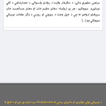
مرتضى مطهري ډالۍ: د ننګرهار ولایت د روادتو ولسوالۍ د حصارشاهي د کلي
نوملوړو ښوونکیو ؛ هر یو ارواښاد: معلم عظیم خان او معلم عبدالصمد خان
سپېڅلو ارواحو ته چې د خپل وخت د ښوونې او روزنې د ډګر هڅاند نوميالي
ښوونکي وو […]
د وېبپاڼې ټولې توکیزې او مانیزې رښتې له Andyal.com سره خوندي دي او د اخځ له