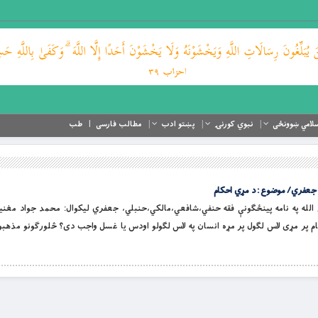
لامي ښوونځی
نبوي کورنۍ
پښتو ادب
مطالب فارسی
طب
جعفري/ موضوع : د مړي احكام
اند او لورین الله په نامه پينځګونې فقه حنفي،شافعي،مالکي،حنبلي، جعفري ليکوال: محمد جواد 
ام پر مړى لاس لګول پر مړه انسان په لاس لګولو اودس يا غسل واجب دى؟ څلورګونو مذهبو