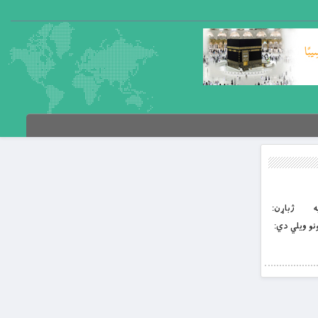
مغنيه ژباړن:
نو ويلي دي: