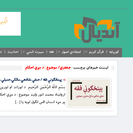
کورپاڼه
قرآن کریم
اعتقادي اصول
فقه
سیرت النبي
احادیث
اس
لیست خبرهای برچسب :
جعفري/ موضوع : د مړي احكام
پينځګونې فقه / حنفي،شافعي،مالکي،حنبلي، 
بِسْمِ اللَّهِ الرَّحْمَنِ الرَّحِيمِ د لور
ارواښاد محمد انور وليد موضوع : د مړي احك
پر مړه انسان لاس لګول لويه يا […]