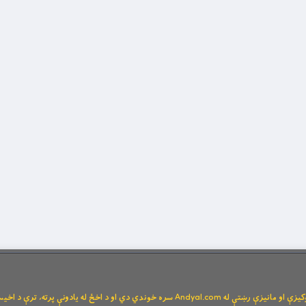
Andya سره خوندي دي او د اخځ له یادونې پرته، ترې د اخیستنې اجازه نشته