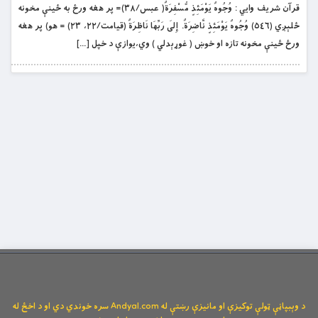
قرآن شريف وايي : وُجُوهٌ يَوْمَئِذٍ مُّسْفِرَةٌ( عبس/۳۸)= پر هغه ورځ به ځينې مخونه
ځلېږي (٥٤٦) وُجُوهٌ يَوْمَئِذٍ نَّاضِرَةٌ. إِلَى رَبِّهَا نَاظِرَةٌ (قيامت/۲۲، ۲۳) = هو) پر هغه
ورځ ځينې مخونه تازه او خوښ ( غوړېدلي ) وي،يوازې د خپل […]
د وېبپاڼې ټولې توکیزې او مانیزې رښتې له Andyal.com سره خوندي دي او د اخځ له