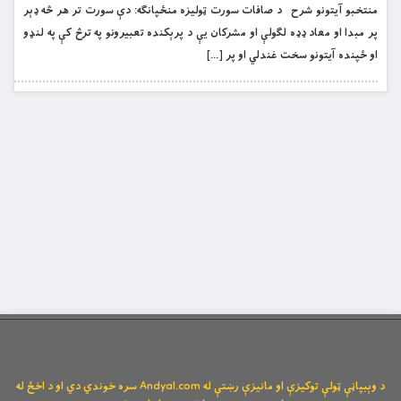
منتخبو آیتونو شرح د صافات سورت ټوليزه منځپانګه: دې سورت تر هر څه ډېر
پر مبدا او معاد ډډه لګولې او مشرکان يې د پرېکنده تعبيرونو په ترڅ کې په لنډو
او ځپنده آيتونو سخت غندلي او پر […]
د وېبپاڼې ټولې توکیزې او مانیزې رښتې له Andyal.com سره خوندي دي او د اخځ له