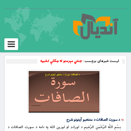
Toggle
vigation
لیست خبرهای برچسب :
جنتي مېرمنو ته ښكلې تشبيه
د سورت الصافات د منتخبو آیتونو شرح
بِسْمِ اللَّهِ الرَّحْمَنِ الرَّحِيمِ د لوراند او لورین الله په نامه د سورت الصافات د