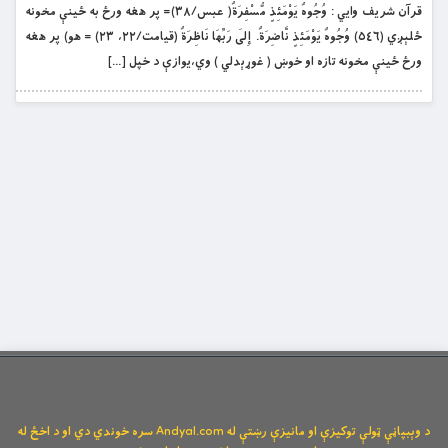
قرآن شريف وايي : وُجُوهٌ يَوْمَئِذٍ مُّسْفِرَةٌ( عبس/۳۸)= پر هغه ورځ به ځينې مخونه
ځلېږي (٥٤٦) وُجُوهٌ يَوْمَئِذٍ نَّاضِرَةٌ. إِلَى رَبِّهَا نَاظِرَةٌ (قيامت/۲۲، ۲۳) = هو) پر هغه
ورځ ځينې مخونه تازه او خوښ ( غوړېدلي ) وي،يوازې د خپل […]
د وېبپاڼې ټولې توکیزې او مانیزې رښتې له Andyal.com سره خوندي دي او د اخځ له