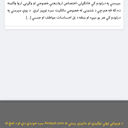
مېرمنې په درلودو کې ځانګړلی-اختصاص اروا؛یعنې خصوصي او وګړنۍ اروا واکمنه
ده،که څه هم،چې د شتمنۍ له خصوصي مالکیت سره توپیر لري . د یوې مېرمني په
درلودو کې هر یو مېړه او ښځه د بل احساسات،عواطف او جنسي […]
د وېبپاڼې ټولې توکیزې او مانیزې رښتې له Andyal.com سره خوندي دي او د اخځ له