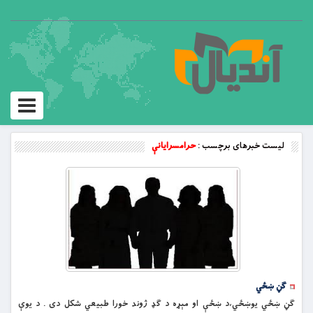
Toggle
vigation
لیست خبرهای برچسب :
حرامسرایانې
ګڼ ښځي
ګڼ ښځي یوښځي،د ښځې او مېړه د ګډ ژوند خورا طبیعي شکل دی . د یوې