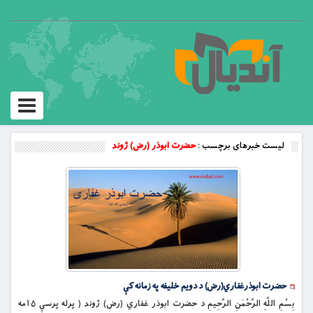
Toggle
vigation
لیست خبرهای برچسب :
حضرت ابوذر (رض) ژوند
حضرت ابوذرغفاري(رض) د دويم خليفه په زمانه كې
بِسْمِ اللَّهِ الرَّحْمَنِ الرَّحِيمِ د حضرت ابوذر غفاري (رض) ژوند ( پرله پرسې ۱۵مه