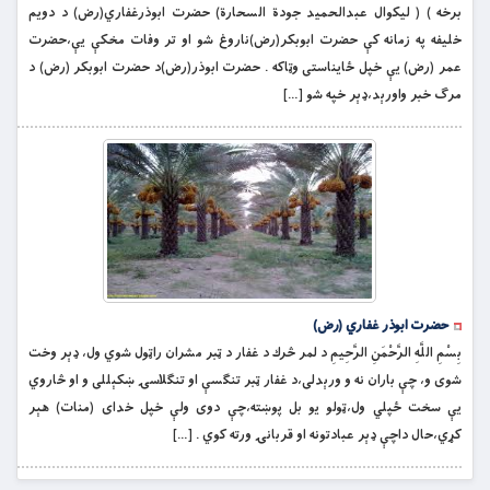
برخه ) ( لیکوال عبدالحمید جودة السحارة) حضرت ابوذرغفاري(رض) د دويم
خليفه په زمانه كې حضرت ابوبكر(رض)ناروغ شو او تر وفات مخکې يې،حضرت
عمر (رض) يې خپل ځايناستى وټاكه . حضرت ابوذر(رض)د حضرت ابوبكر (رض) د
مرګ خبر واورېد،ډېر خپه شو […]
حضرت ابوذر غفاري (رض)
بِسْمِ اللَّهِ الرَّحْمَنِ الرَّحِيمِ د لمر څرك د غفار د ټبر مشران راټول شوي ول، ډېر وخت
شوى و، چې باران نه و ورېدلى،د غفار ټبر تنګسې او تنګلاسۍ ښکېللى و او څاروي
يې سخت ځپلي ول،ټولو يو بل پوښته،چې دوى ولې خپل خداى (منات) هېر
كړي،حال داچې ډېر عبادتونه او قربانۍ ورته كوي . […]