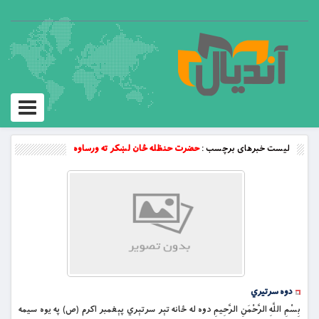
Toggle
vigation
لیست خبرهای برچسب :
حضرت حنظله ځان لښكر ته ورساوه
دوه سرتیري
بِسْمِ اللَّهِ الرَّحْمَنِ الرَّحِيمِ دوه له ځانه تېر سرتېري پېغمبر اکرم (ص) په يوه سيمه