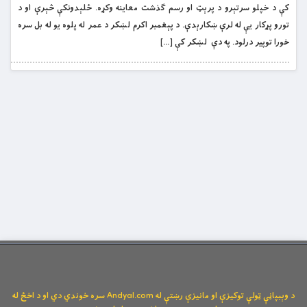
كې د خپلو سرتېرو د پرېټ او رسم ګذشت معاينه وكړه. ځلېدونكې څېرې او د
تورو پړكار يې له لرې ښكارېدې. د پېغمبر اکرم لښكر د عمر له پلوه يو له بل سره
خورا توپير درلود. په دې لښکر کې […]
د وېبپاڼې ټولې توکیزې او مانیزې رښتې له Andyal.com سره خوندي دي او د اخځ له