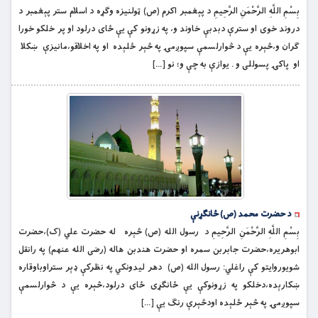
بِسْمِ اللَّهِ الرَّحْمَنِ الرَّحِيمِ د پېغمبر اکرم (ص) ټولنيزه وګړه د اسلام ستر پېغمبر د
دروند خوى او سترې دبدبې خاوند و، په زړونو کې يې ځاى درلود او پر خلکو خورا
ګران و،څېره يې د څوارلسمې سپوږمۍ په څېر ځلېده او په اخلاقو،مانيزې ښکلا
او پاکۍ پسوللی و . يوازې به چې و؛ نو […]
د حضرت محمد (ص) ځانګړنې
بِسْمِ اللَّهِ الرَّحْمَنِ الرَّحِيمِ د رسول الله (ص) څېره له حضرت علي (ک)،حضرت
ابوهريره،حضرت جابربن سمره او حضرت هندبن هاله (رضى الله عنهم) په رانقل
شويوروايتو کې راغلي: رسول الله (ص) دهر ليدونکي په نظرکې ډېر ستراوباوقاره
ښکارېده،دخلکو په زړونوکې يې ځانګړى ځاى درلود،څېره يې د څوارلسمې
سپوږمۍ په څېر ځلېده اودڅېرې رنګ يې […]