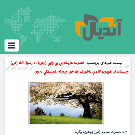
Toggle
vigation
لیست خبرهای برچسب :
حضرت عايشه بي بي وايي (رض) : د رسول الله (ص)
وېښتان تر غوږونو لاندې راځوړند ول؛خو اوږو ته رارسېدلي نه وو
د حضرت محمد (ص) ټولنیزه وګړه