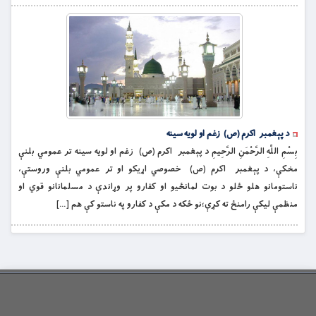
د پېغمبر اکرم (ص) زغم او لويه سينه
بِسْمِ اللَّهِ الرَّحْمَنِ الرَّحِيمِ د پېغمبر اکرم (ص) زغم او لويه سينه تر عمومي بلنې
مخکې، د پېغمبر اکرم (ص) خصوصي اړيکو او تر عمومي بلنې وروستې،
ناستومانو هلو ځلو د بوت لمانځيو او كفارو پر وړاندې د مسلمانانو قوي او
منظمې ليكې رامنځ ته كړې؛نو ځكه د مکې د كفارو په ناستو كې هم […]