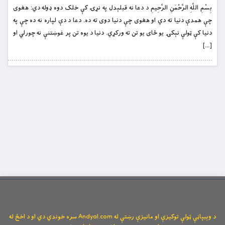
بِسْمِ اللَّهِ الرَّحْمَنِ الرَّحِيمِ د دعا نه قبلېدل په نړۍ کې خلک دوه ډوله دي: هغوی
چې همدې دنيا ته دي او هغوی چې دنيا دوی ته ده. دعا د دې لپاره نه ده چې په
دنيا کې ټولې نېکۍ يو ځای يو تن ته ورکړي. دنيا د يوه تن پر غوښتنې نه چورلي او
[…]
د وېبپاڼې ټولې توکیزې او مانیزې رښتې له Andyal.com سره خوندي دي او د اخځ له