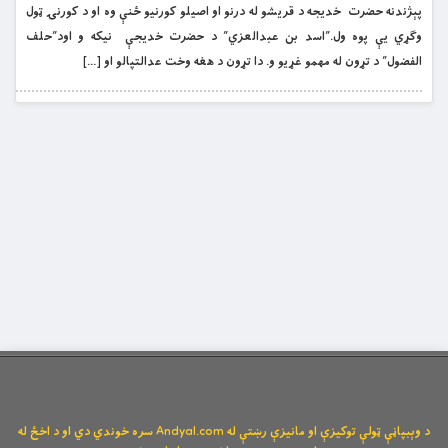
پېژندنه حضرت خديجه د قريشو له درنو او اصيلو كورنيو ځنې وه او د كورنۍ ټول
وګړي يې پوه ول.”اسد بن عبدالعزي” د حضرت خديجې نيكه و اود”حلف
الفضول” د تړون له مهمو غړيو و. دا تړون د هغه وخت عدالتپالو او […]
د وېبپاڼې ټولې توکیزې او مانیزې رښتې له Andyal.com سره خوندي دي او د اخځ له