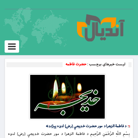
Toggle
vigation
لیست خبرهای برچسب :
حضرت فاطمه
د فاطمة الزهرا د مور حضرت خديجې (رض) لنډه پېژندنه
بِسْمِ اللَّهِ الرَّحْمَنِ الرَّحِيمِ د فاطمة الزهرا د مور حضرت خديجې (رض) لنډه