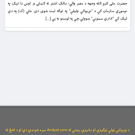
حضرت على کرم الله وجهه د مصر والي؛ مالک اشتر ته کښلى و. اوس دا ليک په
نوموړي سازمان کې د “نړيوالې وثيقې” په توګه ثبت شوى دى. علي (ک) په دې
ليک کې “اداري سمونې” ښوولي،چې په لوستو به يې […]
د وېبپاڼې ټولې توکیزې او مانیزې رښتې له Andyal.com سره خوندي دي او د اخځ له