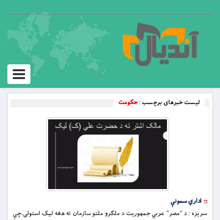
Toggle
vigation
لیست خبرهای برچسب :
حکومت
اداري سمونې
سریزه : د “مصر” عربي جمهوريت د ملګرو ملتو سازمان ته هغه ليک استولى،چې