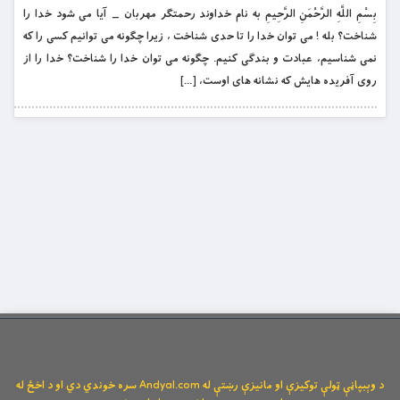
بِسْمِ اللَّهِ الرَّحْمَنِ الرَّحِيمِ به نام خداوند رحمتگر مهربان _ آيا مى شود خدا را
شناخت؟ بله ! مى توان خدا را تا حدى شناخت ، زيرا چگونه مى توانيم کسى را که
نمى شناسيم، عبادت و بندگى کنيم. چگونه مى توان خدا را شناخت؟ خدا را از
روى آفريده هايش که نشانه هاى اوست، […]
د وېبپاڼې ټولې توکیزې او مانیزې رښتې له Andyal.com سره خوندي دي او د اخځ له