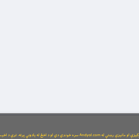
Andya سره خوندي دي او د اخځ له یادونې پرته، ترې د اخیستنې اجازه نشته