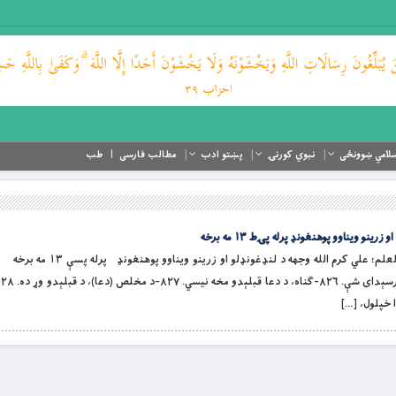
لامي ښوونځی
نبوي کورنۍ
پښتو ادب
مطالب فارسی
طب
نو ویناوو پوهنغونډ پرله پۍط ۱۳ مه برخه