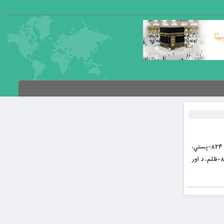
بِسْمِ اللَّهِ الرَّحْمَنِ الرَّحِيمِ غررالحکم د باب العلم؛ علي کرم الله وجهه د لنډغونډلو او زرینو ویناوو پوهنغونډ پرله پسې ۱۳ مه برخه ۸۲۴-پستي،
خیانت پنځوي. ۸۲۵- په احتیاط موخې ته ښه رسېدای شې. ۸۲۶-ګناه، د دعا قبلېدو مخه نیسي. ۸۲۷-د مخلص (دعا)، د قبلېدو وړ ده. ۸۲۸-ظلم، د اور