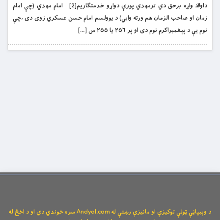
داولاد واړه برحق دي ترمهدي پورې دواړو خدمتګاريم[2] امام مهدي (چې امام
زمان او صاحب الزمان هم ورته وايي) د يوولسم امام حسن عسکري زوى دى ،چې
نوم يې د پېغمبراکرم نوم دى او پر ٢٥٦ يا ٢٥٥ س […]
د وېبپاڼې ټولې توکیزې او مانیزې رښتې له Andyal.com سره خوندي دي او د اخځ له