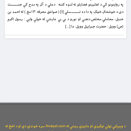
په روايتونو کې د اهلبيتو فضايلو ته لنډه کتنه دعلي د آل په مدح کې جنــــــــت
دى د خوشحال خټک په دا ده تـــــــــسلي [1] ( صواعق محرقه :١٣مخ ) له احمد بن
حنبل، محاملي،مخلص،دهني او نورو د بي بي عايشې له خولې وايي : رسول اکرم
(ص) وويل : حضرت جبراييل وويل: ما […]
د وېبپاڼې ټولې توکیزې او مانیزې رښتې له Andyal.com سره خوندي دي او د اخځ له