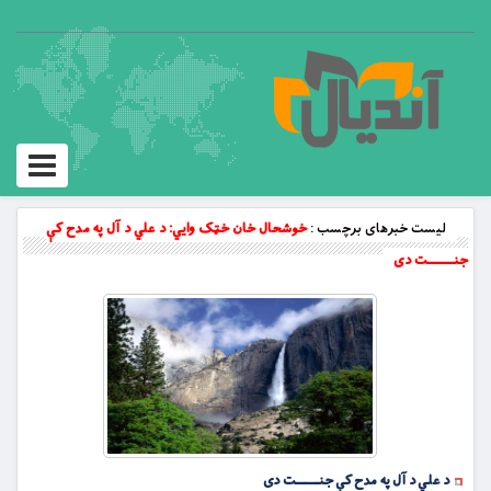
Toggle
vigation
لیست خبرهای برچسب :
خوشحال خان خټک وايي: د علي د آل په مدح کې
جنــــــــت دى
د علي د آل په مدح کې جنــــــــت دى