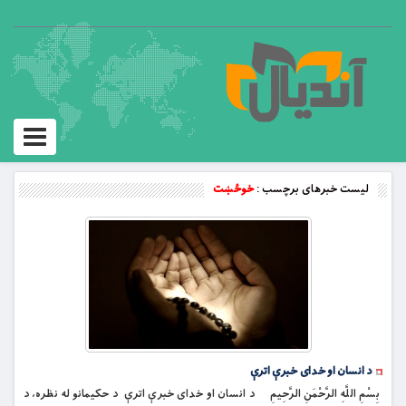
Toggle
vigation
لیست خبرهای برچسب :
خوځښت
د انسان او خدای خبرې اترې
بِسْمِ اللَّهِ الرَّحْمَنِ الرَّحِيمِ د انسان او خدای خبرې اترې د حکیمانو له نظره، د