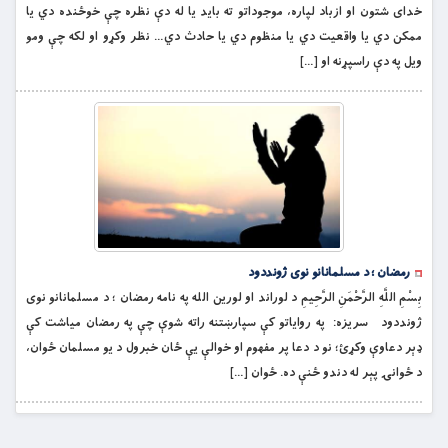
خدای شتون او ازباد لپاره، موجوداتو ته باید یا له دې نظره چې خوځنده دي یا
ممکن دي یا واقعیت دي یا منظوم دي یا حادث دي… نظر وکړو او لکه چې ومو
ویل په دې راسپړنه او […]
رمضان ؛ د مسلمانانو نوی ژونددود
بِسْمِ اللَّهِ الرَّحْمَنِ الرَّحِيمِ د لوراند او لورین الله په نامه رمضان ؛ د مسلمانانو نوی
ژونددود سریزه: په روایاتو کې سپارښتنه راته شوې چې په رمضان میاشت کې
ډېر دعاوې وکړئ؛ نو د دعا پر مفهوم او خوالې یې ځان خبرول د یو مسلمان ځوان،
د ځوانۍ پېر له دندو ځنې ده. ځوان […]