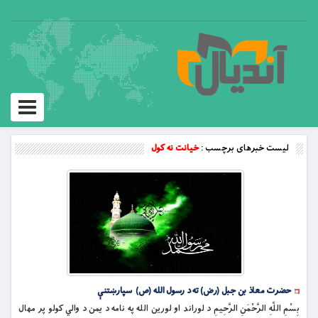
Toggle
vigation
لیست خبرهای برچسب :
خيانت نه كول
حضرت معاذ بن جبل (رض) ته د رسول الله (ص) سپارښتنې
بِسْمِ اللَّهِ الرَّحْمَنِ الرَّحِيمِ د لوراند او لورین الله په نامه د يمن د والي کولو پر مهال