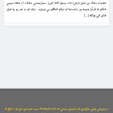
حضرت معاذ بن جبل (رض) ته د رسول الله (ص) سپارښتنې معاذه ! د هغه سيمې
خلكو ته قرآن وښيه،پر ښاېسته او نېكو اخلاقو يې وروزه . نېك او بد هر يو په خپل
ځاى كې وټاكه […]
د وېبپاڼې ټولې توکیزې او مانیزې رښتې له Andyal.com سره خوندي دي او د اخځ له