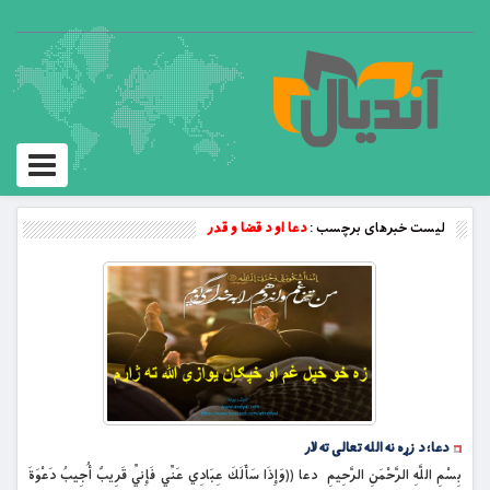
Toggle
vigation
لیست خبرهای برچسب :
دعا او د قضا و قدر
دعا؛ د زړه نه الله تعالی ته لار
بِسْمِ اللَّهِ الرَّحْمَنِ الرَّحِيمِ دعا ((وَإِذَا سَأَلَكَ عِبَادِي عَنِّي فَإِنِّي قَرِيبٌ أُجِيبُ دَعْوَةَ