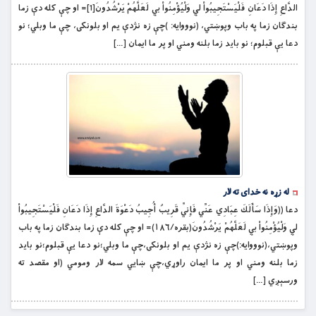
الدَّاعِ إِذَا دَعَانِ فَلْيَسْتَجِيبُواْ لِي وَلْيُؤْمِنُواْ بِي لَعَلَّهُمْ يَرْشُدُونَ[1]= او چې کله دې زما
بندګان زما په باب وپوښتي، (نوووايه: )چې زه نژدې يم او بلونكى، چې ما وبلي؛ نو
دعا يې قبلوم؛ نو بايد زما بلنه ومني او پر ما ايمان […]
له زړه نه خداى ته لار
دعا ((وَإِذَا سَأَلَكَ عِبَادِي عَنِّي فَإِنِّي قَرِيبٌ أُجِيبُ دَعْوَةَ الدَّاعِ إِذَا دَعَانِ فَلْيَسْتَجِيبُواْ
لِي وَلْيُؤْمِنُواْ بِي لَعَلَّهُمْ يَرْشُدُونَ(بقره/١٨٦)= او چې کله دې زما بندګان زما په باب
وپوښتي،(نوووايه:)چې زه نژدې يم او بلونكى،چې ما وبلي؛نو دعا يې قبلوم؛نو بايد
زما بلنه ومني او پر ما ايمان راوړي،چې ښايي سمه لار ومومي (او مقصد ته
ورسېږي […]