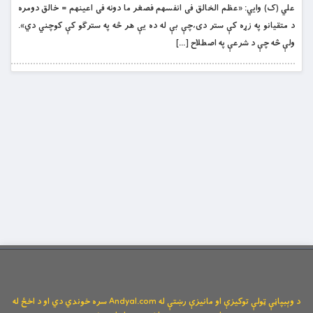
علي (ک) وایي: «عظم الخالق فى انفسهم فصغر ما دونه فى اعينهم = خالق دومره
د متقیانو په زړه کې ستر دی،چې بې له ده یې هر څه په سترګو کې کوچني دي».
ولې څه چې د شرعې په اصطلاح […]
د وېبپاڼې ټولې توکیزې او مانیزې رښتې له Andyal.com سره خوندي دي او د اخځ له