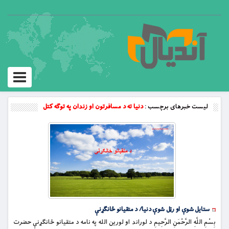
Toggle
vigation
لیست خبرهای برچسب :
دنیا ته د مسافرتون او زندان په توګه کتل
ستایل شوې او رټل شوې دنیا/ د متقیانو ځانګړنې
بِسْمِ اللَّهِ الرَّحْمَنِ الرَّحِيمِ د لوراند او لورین الله په نامه د متقیانو ځانګړنې حضرت