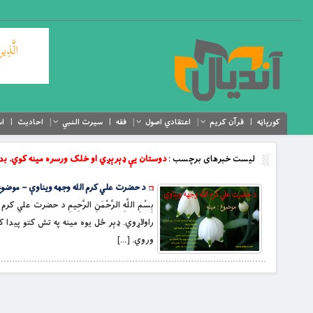
کورپاڼه
قرآن کریم
اعتقادي اصول
فقه
سیرت النبي
احادیث
اس
لیست خبرهای برچسب :
دوستان یې ډېرېږي او خلک ورسره مینه کوي. ب
د حضرت علي کرم الله وجهه ویناوې – موضوع 
بِسْمِ اللَّهِ الرَّحْمَنِ الرَّحِيمِ د حضرت
راولاړوي. ډېر ځل یوه مینه په تش کتو پیدا
وروي. […]