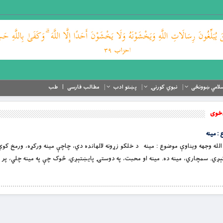
لامي ښوونځی
نبوي کورنۍ
پښتو ادب
مطالب فارسی
طب
دخوی
: مینه
 علي کرم الله وجهه ویناوې موضوع : مینه د خلکو زړونه لالهانده دي، چاچې مینه ورکړه، ورمخ کوي
 کېږي. سمچاري، مینه ده. مینه او محبت، په دوستۍ پایښتېږي. څوک چې په مینه چلي، پر 