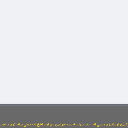
Andya سره خوندي دي او د اخځ له یادونې پرته، ترې د اخیستنې اجازه نشته