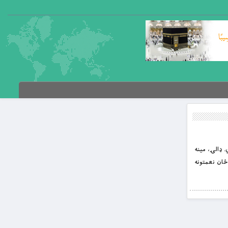
. ډالۍ، مینه
ځان نعمتونه